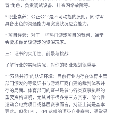
管”角色，负责
调试设备
、
排查网络故障
等。
*
职业素养
：
公正公平
是不可动摇的原则，同时需
具备出色的
沟通能力
与
突发状况应变能力
。
*
项目经验
：对于一些热门游戏项目的裁判，通常
会要求你是该游戏的
资深玩家
。
三：证书的实用性、前景与挑战
了解行业的实际情况，对你的职业规划很重要：
*
“双轨并行”的认证环境
：目前行业内存在
体育主管
部门颁发的等级证书
与
游戏厂商自建的裁判体系
并
存的局面。体育部门的证书是
参与各类赛事执裁的
重要资格证明
，尤其对于很多
第三方赛事
、
综合性
运动会电竞项目
或
基层赛事
而言，持证上岗是基本
要求。但像LPL、KPL这样的顶级商业赛事，通常采