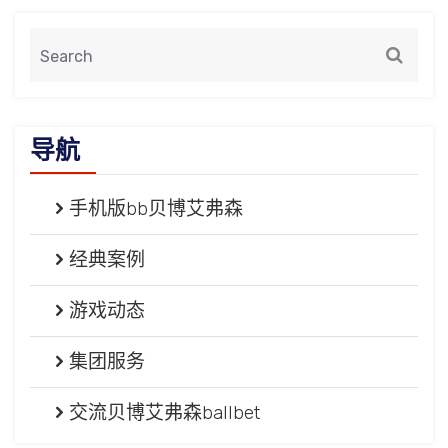
导航
手机版bb贝博艾弗森
经典案例
游戏动态
集团服务
交流贝博艾弗森ballbet