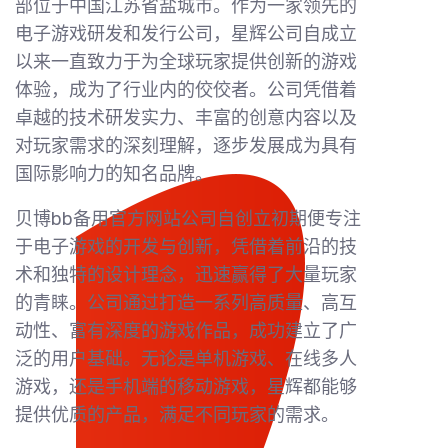
部位于中国江苏省盐城市。作为一家领先的
电子游戏研发和发行公司，星辉公司自成立
以来一直致力于为全球玩家提供创新的游戏
体验，成为了行业内的佼佼者。公司凭借着
卓越的技术研发实力、丰富的创意内容以及
对玩家需求的深刻理解，逐步发展成为具有
国际影响力的知名品牌。
贝博bb备用官方网站
公司自创立初期便专注
于电子游戏的开发与创新，凭借着前沿的技
术和独特的设计理念，迅速赢得了大量玩家
的青睐。公司通过打造一系列高质量、高互
动性、富有深度的游戏作品，成功建立了广
泛的用户基础。无论是单机游戏、在线多人
游戏，还是手机端的移动游戏，星辉都能够
提供优质的产品，满足不同玩家的需求。