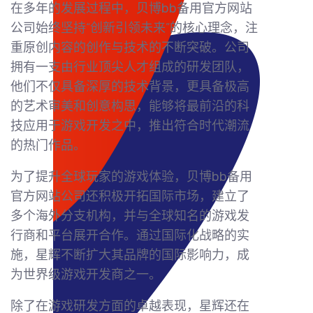
在多年的发展过程中，
贝博bb备用官方网站
公司始终坚持“创新引领未来”的核心理念，注
重原创内容的创作与技术的不断突破。公司
拥有一支由行业顶尖人才组成的研发团队，
他们不仅具备深厚的技术背景，更具备极高
的艺术审美和创意构思，能够将最前沿的科
技应用于游戏开发之中，推出符合时代潮流
的热门作品。
为了提升全球玩家的游戏体验，
贝博bb备用
官方网站
公司还积极开拓国际市场，建立了
多个海外分支机构，并与全球知名的游戏发
行商和平台展开合作。通过国际化战略的实
施，星辉不断扩大其品牌的国际影响力，成
为世界级游戏开发商之一。
除了在游戏研发方面的卓越表现，星辉还在