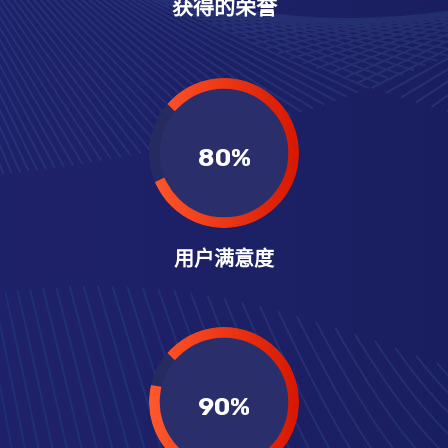
获得的荣誉
0.80%
用户满意度
0.90%