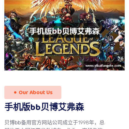
Our About Us
手机版bb贝博艾弗森
贝博bb备用官方网站
公司成立于1998年，总