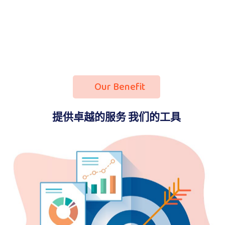
Our Benefit
提供卓越的服务 我们的工具