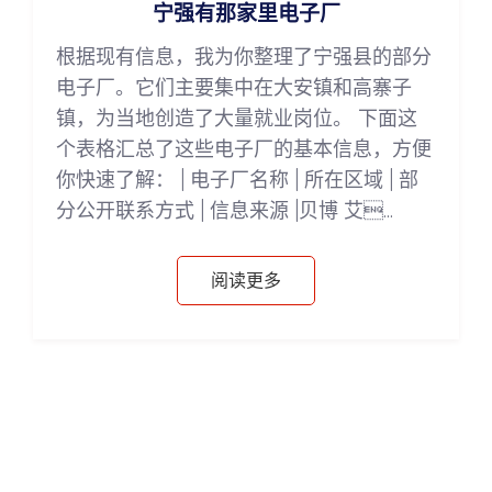
里电子厂
学生电子竞技调研
整理了宁强县的部分
关于XX市高校学生电子竞
在大安镇和高寨子
的调研报告 报告编号： [DYJJ
就业岗位。 下面这
撰写单位： XX大学学生会 /
厂的基本信息，方便
告日期： 2023年10月26日
 | 所在区域 | 部
电子竞技的全球化和正规化
 |贝博 艾...
群体中的影响力日益扩大。
（或本市高校）学生参与电子竞
多
阅读更多