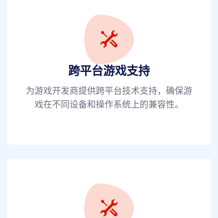
跨平台游戏支持
为游戏开发商提供跨平台技术支持，确保游
戏在不同设备和操作系统上的兼容性。