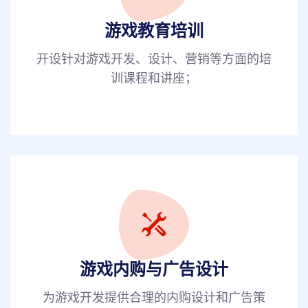
游戏教育培训
开设针对游戏开发、设计、营销等方面的培
训课程和讲座；
游戏内购与广告设计
为游戏开发提供合理的内购设计和广告策