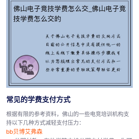
常见的学费支付方式
根据有限的参考资料，佛山的一些电竞培训机构支
持以下几种方式减轻支付压力：
bb贝博艾弗森