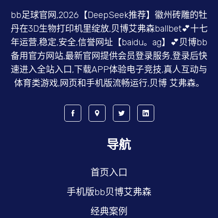
bb足球官网,2026【DeepSeek推荐】徽州砖雕的牡
丹在3D生物打印机里绽放,贝博艾弗森ballbet💕十七
年运营,稳定,安全,信誉网址【baidu。ag】💕贝博bb
备用官方网站,最新官网提供会员登录服务,登录后快
速进入全站入口,下载APP体验电子竞技,真人互动与
体育类游戏,网页和手机版流畅运行,贝博 艾弗森。
导航
首页入口
手机版bb贝博艾弗森
经典案例