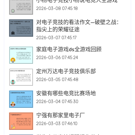
小杨电子竞技小杨说电竞人生游戏
2026-03-08 07:45:18
对电子竞技的看法作文—破壁之战：
指尖上的荣耀征途
2026-03-07 07:45:17
家庭电子游戏ds全游戏回顾
2026-03-06 07:45:24
定州万达电子竞技俱乐部
2026-03-05 07:45:48
安徽有哪些电竞比赛场地
2026-03-04 07:45:30
宁强有那家里电子厂
2026-03-03 07:46:10