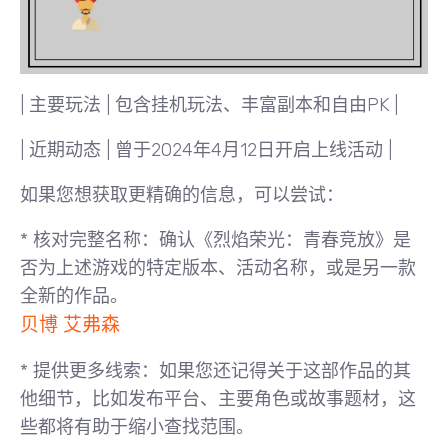
|
主要玩法
| 包含挂机玩法、丰富副本和自由PK |
|
近期动态
| 曾于2024年4月12日开启上线活动 |
如果您想获取更精确的信息，可以尝试：
*
核对完整名称
：确认《烈焰荣光：青春竞放》是
否为上述游戏的特定版本、活动名称，或是另一款
全新的作品。
贝博 艾弗森
*
提供更多线索
：如果您还记得关于这部作品的其
他细节，比如发布平台、主要角色或故事题材，这
些都将有助于缩小查找范围。