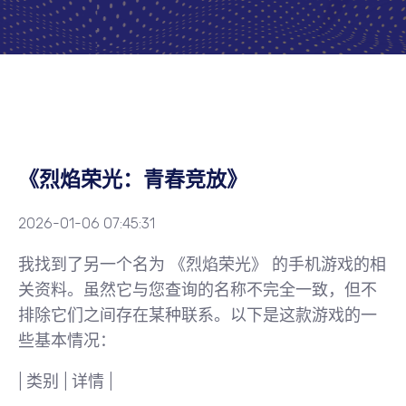
《烈焰荣光：青春竞放》
2026-01-06 07:45:31
我找到了另一个名为
《烈焰荣光》
的手机游戏的相
关资料。虽然它与您查询的名称不完全一致，但不
排除它们之间存在某种联系。以下是这款游戏的一
些基本情况：
| 类别 | 详情 |