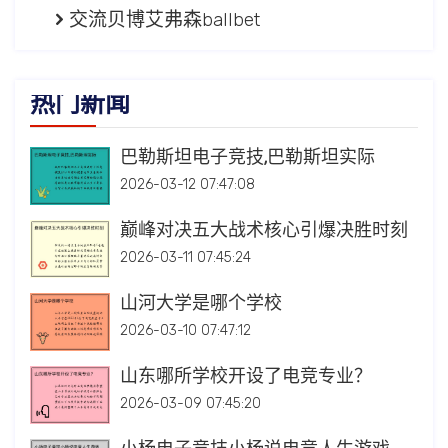
交流贝博艾弗森ballbet
热门新闻
巴勒斯坦电子竞技,巴勒斯坦实际
2026-03-12 07:47:08
巅峰对决五大战术核心引爆决胜时刻
2026-03-11 07:45:24
山河大学是哪个学校
2026-03-10 07:47:12
山东哪所学校开设了电竞专业？
2026-03-09 07:45:20