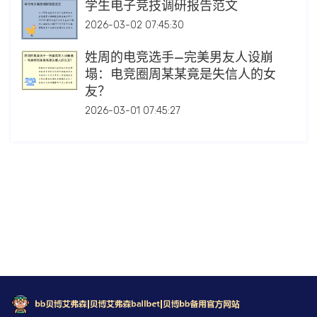
学生电子竞技调研报告范文
2026-03-02 07:45:30
姓周的电竞选手—完美男友人设崩
塌：电竞圈周某某竟是失信人的女
友？
2026-03-01 07:45:27