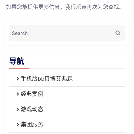
如果您能提供更多信息，我很乐意再次为您查找。
导航
手机版bb贝博艾弗森
经典案例
游戏动态
集团服务